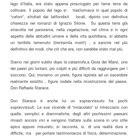
lago d’Italia, era stato appena prosciugato per farne terra da
coltivare. Il popolo del lago si trasformava in quel popolo di
“cafoni”, sfruttati dai latifondisti locali, dipinto con definitiva
chiarezza nei romanzi di Ignazio Silone. Su questa terra già
stravolta nel panorama, nella vegetazione, nel clima e in ogni
aspetto delle abitudini umane e della vita quotidiana, si abbatte
un terribile terremoto (trentamila morti!) , a sancire nel più
deifinitivo dei modi, che ciò che era, non sarebbe stato mai più.
Siamo nei giorni subito dopo la catastrofe,a Gioia dei Marsi, uno
dei paesi più lontani, più colpiti e più difficili da raggiungere per i
soccorsi. Qui, troviamo un prete, figura ispirata ad un sacerdote
realmente esistito , figura nodale nella ricostruzione del paese,
Don Raffaele Starace.
Don Starace è anche lui un sopravvissuto fra pochi
sopravvissuti. Le sue vicende di “miracolato” si intrecciano con
quelle, semplici e drammatiche, degli altri pochissimi paesani
rimasti ancora vivi e vengono trattate sulla scena in uno stile
epico eppure misurato; si racconta, si, di una realtà dura e
difficile, ma per portare testimonianze di forza, determinazione,