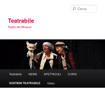
Vai
al
Cerca
contenuto
principale
Teatrabile
Teatro dei Miracoli
Menu
Teatrabile
NEWS
SPETTACOLI
CORSI
principale
SOSTIENI TEATRABILE
Video