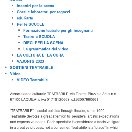
Incontri per la scena
Corsi e laboratori per ragazzi
eduKarte
Per le SCUOLE
Formazione teatrale per gli insegnanti
Teatro a SCUOLA
DIECI PER LA SCENA
La grammatica del video
LA CULTURA E’ LA CURA
VAJONTS 2023
SOSTIENI TEATRABILE
Video
VIDEO Teatrabile
Associazione culturale TEATRABILE, via Ficara -Piazza d’Arti s.n.c.
67100 L’AQUILA- p.iva 01718120668, c.f.93007990661
“TEATRABILE” – social policies through theater, since 1990.
Teatrabile devotes a great attention to people’s artistic expectations
and expressive needs. Each spectator is considered a decisive figure
in a creative process, not a consumer. Teatrabile is a “place” in which