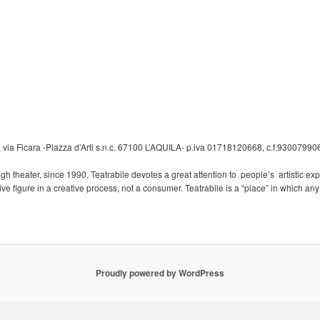
via Ficara -Piazza d’Arti s.n.c. 67100 L’AQUILA- p.iva 01718120668, c.f.9300799
gh theater, since 1990. Teatrabile devotes a great attention to people’s artistic e
e figure in a creative process, not a consumer. Teatrabile is a “place” in which any ar
Proudly powered by WordPress