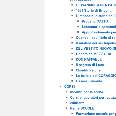
GIOVANNIN SENZA PAURA
1861 Storie di Briganti
L’Impossibile storia del
Progetto GATTO
Laboratorio spettaco
Approfondimento per 
Quando l’equilibrio si r
Il mistero dei sei Napole
DEL VESTITO NUOVO D
L’opera da MEZZ’ORA
DON RAFFAELE
Il segreto di Luca
Chiediti Perchè
La ballata del CORAGGI
Ossessivamente
CORSI
Incontri per la scena
Corsi e laboratori per ragazz
eduKarte
Per le SCUOLE
Formazione teatrale per 