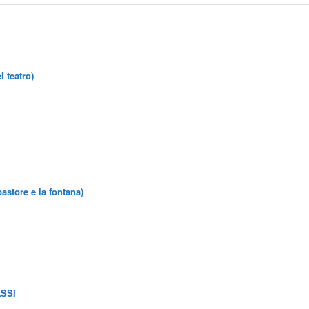
 teatro)
pastore e la fontana)
ASSI