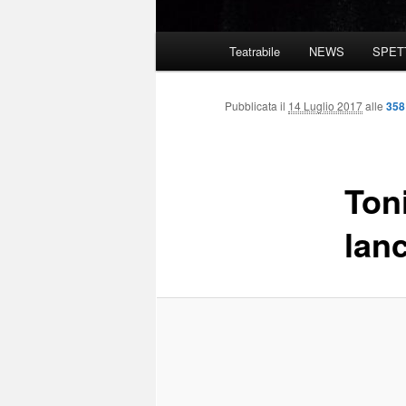
Menu
Teatrabile
NEWS
SPET
principale
Pubblicata il
14 Luglio 2017
alle
358
Ton
lanc