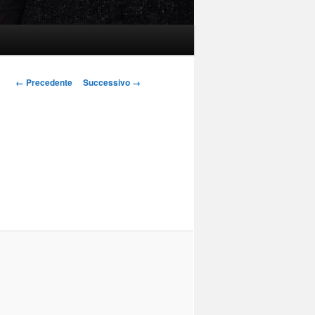
Navigazione
← Precedente
Successivo →
immagini