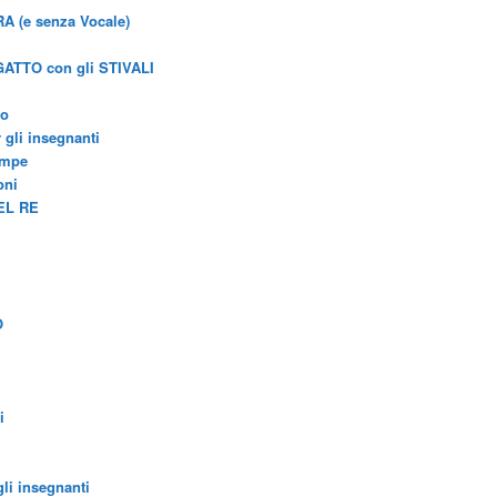
 (e senza Vocale)
 GATTO con gli STIVALI
lo
gli insegnanti
ompe
oni
EL RE
O
i
gli insegnanti